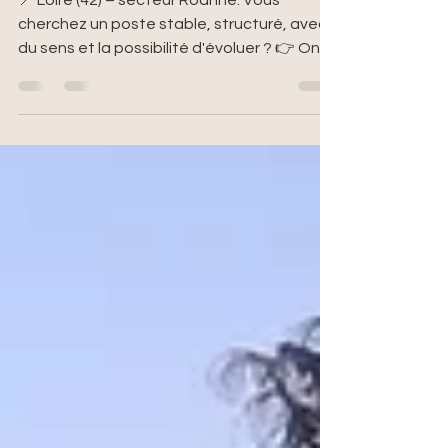
📍 Loire (42) – secteur Roanne. Vous
cherchez un poste stable, structuré, avec
du sens et la possibilité d'évoluer ? 👉 On
recrute ! Nous proposons un poste complet
combinant : ✔ Encadrement en club
(publics réguliers) ✔ Actions de
développement (écoles, loisirs,
événements...) ✔ Un cadre de travail
organisé autour d’un lieu principal 💡 Aide à
l’installation possible pour faciliter votre
arrivée 💡 Ici, pas de dispersion : ✔ activité
structurée ✔ déplacements limités ✔