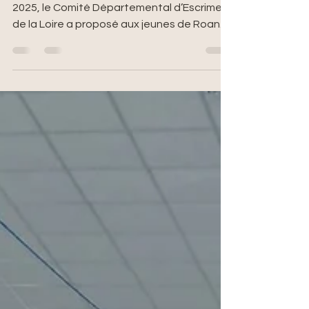
Dans le cadre du dispositif Quartiers d’Été
2025, le Comité Départemental d’Escrime
de la Loire a proposé aux jeunes de Roanne
une expérience sportive originale et
accessible autour de la pratique du sabre
laser. Au total, 85 jeunes âgés de 10 à 16
ans, issus des différents quartiers
prioritaires de la ville, ont participé à ce
programme estival mêlant découverte
sportive, partage et convivialité. Une
activité sportive innovante et fédératrice
L’action a permis de proposer un