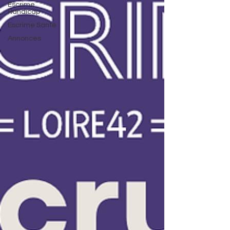
Escrime
Handicap
Escrime Santé
Annonces