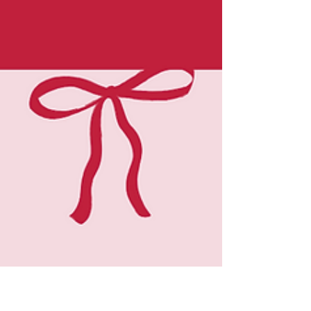
Fonquentin et Mayollet. Après plusieurs
semaines de découverte de l’escrime, de
sensibilisation au handicap et de travaux
pédagogiques menés dans leurs
établissements, les élèves se sont
retrouvés pour un grand temps fort placé s